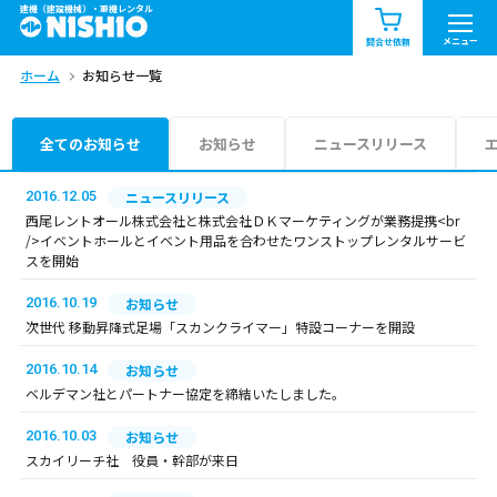
建機（建設機械）・重機レンタル
商品一覧
お知らせ一覧
メニュー
問合せ依頼
ホーム
お知らせ一覧
問合せ依頼リスト
お問合せ
エリア情報を見る
全てのお知らせ
お知らせ
ニュースリリース
北海道
東北
関東
2016.12.05
ニュースリリース
西尾レントオール株式会社と株式会社ＤＫマーケティングが業務提携<br
/>イベントホールとイベント用品を合わせたワンストップレンタルサービ
中部
関西
中国・四国
スを開始
2016.10.19
お知らせ
九州・沖縄（外部）
次世代 移動昇降式足場「スカンクライマー」特設コーナーを開設
2016.10.14
お知らせ
ベルデマン社とパートナー協定を締結いたしました。
2016.10.03
お知らせ
スカイリーチ社 役員・幹部が来日