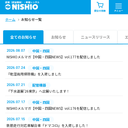
建機（建設機械）・重機レンタル
商品一覧
お知らせ一覧
メニュー
問合せ依頼
ホーム
お知らせ一覧
問合せ依頼リスト
お問合せ
エリア情報を見る
全てのお知らせ
お知らせ
ニュースリリース
北海道
東北
関東
2026.08.07
中国・四国
NISHIOメルマガ【中国・四国NEWS】vol.177を配信しました
中部
関西
中国・四国
2026.07.24
中国・四国
『乾湿両用掃除機』を入荷しました
九州・沖縄（外部）
2026.07.21
配管機器
「下水道展’26東京」へ出展いたします！
2026.07.17
中国・四国
NISHIOメルマガ【中国・四国NEWS】vol.176を配信しました
2026.07.15
中国・四国
鉄筋走行対応車輪台車『ドマコロ』を入荷しました！