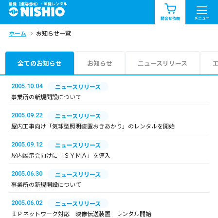
建機（建設機械）・重機レンタル
商品一覧
お知らせ一覧
メニュー
問合せ依頼
ホーム
お知らせ一覧
問合せ依頼リスト
お問合せ
エリア情報を見る
全てのお知らせ
お知らせ
ニュースリリース
北海道
東北
関東
2005.10.04
ニュースリリース
事業所の新規開設について
中部
関西
中国・四国
2005.09.22
ニュースリリース
屋内工事向け「気球型照明装置おきあかり」のレンタルを開始
九州・沖縄（外部）
2005.09.12
ニュースリリース
屋内展示会向けに「ＳＹＭＡ」を導入
2005.06.30
ニュースリリース
事業所の新規開設について
2005.06.02
ニュースリリース
ＩＰネットワーク対応 映像伝送装置 レンタル開始