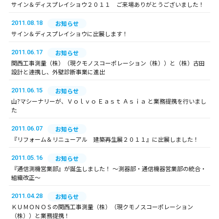
サイン＆ディスプレイショウ２０１１ ご来場ありがとうございました！
2011.08.18
お知らせ
サイン＆ディスプレイショウに出展します！
2011.06.17
お知らせ
関西工事測量（株）（現クモノスコーポレーション（株））と（株）古田
設計と連携し、外壁診断事業に進出
2011.06.15
お知らせ
山?マシーナリーが、Ｖｏｌｖｏ Ｅａｓｔ Ａｓｉａ と業務提携を行いまし
た
2011.06.07
お知らせ
『リフォーム＆リニューアル 建築再生展２０１１』に出展しました！
2011.05.16
お知らせ
『通信測機営業部』が誕生しました！ ～測器部・通信機器営業部の統合・
組織改正～
2011.04.28
お知らせ
ＫＵＭＯＮＯＳの関西工事測量（株）（現クモノスコーポレーション
（株））と業務提携！