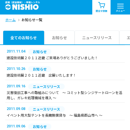
建機（建設機械）・重機レンタル
商品一覧
お知らせ一覧
メニュー
問合せ依頼
ホーム
お知らせ一覧
問合せ依頼リスト
お問合せ
エリア情報を見る
全てのお知らせ
お知らせ
ニュースリリース
北海道
東北
関東
2011.11.04
お知らせ
建設技術展２０１１近畿 ご来場ありがとうございました！
中部
関西
中国・四国
2011.10.26
お知らせ
建設技術展２０１１近畿 出展いたします！
九州・沖縄（外部）
2011.09.16
ニュースリリース
災害復旧工事への取組みについて ～ コミット型シンジケートローンを活
用し、ガレキ処理機械を導入 ～
2011.09.08
ニュースリリース
イベント用大型テントを長期無償貸与 ～ 福島県郡山市へ ～
2011.09.06
お知らせ