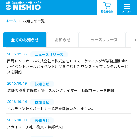
建機（建設機械）・重機レンタル
商品一覧
お知らせ一覧
メニュー
問合せ依頼
ホーム
お知らせ一覧
問合せ依頼リスト
お問合せ
エリア情報を見る
全てのお知らせ
お知らせ
ニュースリリース
北海道
東北
関東
2016.12.05
ニュースリリース
西尾レントオール株式会社と株式会社ＤＫマーケティングが業務提携<br
/>イベントホールとイベント用品を合わせたワンストップレンタルサービ
中部
関西
中国・四国
スを開始
2016.10.19
お知らせ
九州・沖縄（外部）
次世代 移動昇降式足場「スカンクライマー」特設コーナーを開設
2016.10.14
お知らせ
ベルデマン社とパートナー協定を締結いたしました。
2016.10.03
お知らせ
スカイリーチ社 役員・幹部が来日