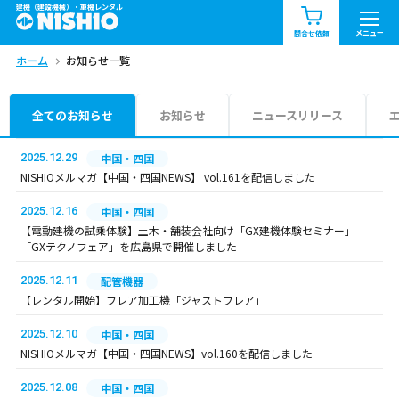
建機（建設機械）・重機レンタル
商品一覧
お知らせ一覧
メニュー
問合せ依頼
ホーム
お知らせ一覧
問合せ依頼リスト
お問合せ
エリア情報を見る
全てのお知らせ
お知らせ
ニュースリリース
北海道
東北
関東
2025.12.29
中国・四国
NISHIOメルマガ【中国・四国NEWS】 vol.161を配信しました
中部
関西
中国・四国
2025.12.16
中国・四国
【電動建機の試乗体験】土木・舗装会社向け「GX建機体験セミナー」
九州・沖縄（外部）
「GXテクノフェア」を広島県で開催しました
2025.12.11
配管機器
【レンタル開始】フレア加工機「ジャストフレア」
2025.12.10
中国・四国
NISHIOメルマガ【中国・四国NEWS】vol.160を配信しました
2025.12.08
中国・四国