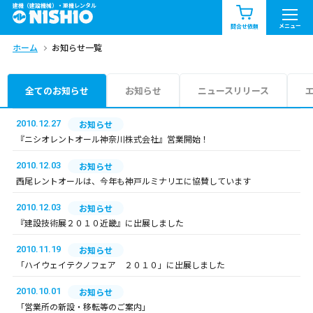
建機（建設機械）・重機レンタル
商品一覧
お知らせ一覧
メニュー
問合せ依頼
ホーム
お知らせ一覧
問合せ依頼リスト
お問合せ
エリア情報を見る
全てのお知らせ
お知らせ
ニュースリリース
北海道
東北
関東
2010.12.27
お知らせ
『ニシオレントオール神奈川株式会社』営業開始！
中部
関西
中国・四国
2010.12.03
お知らせ
西尾レントオールは、今年も神戸ルミナリエに協賛しています
九州・沖縄（外部）
2010.12.03
お知らせ
『建設技術展２０１０近畿』に出展しました
2010.11.19
お知らせ
「ハイウェイテクノフェア ２０１０」に出展しました
2010.10.01
お知らせ
「営業所の新設・移転等のご案内」