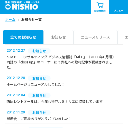
建機（建設機械）・重機レンタル
商品一覧
お知らせ一覧
メニュー
問合せ依頼
ホーム
お知らせ一覧
問合せ依頼リスト
お問合せ
エリア情報を見る
全てのお知らせ
お知らせ
ニュースリリース
北海道
東北
関東
2012.12.27
お知らせ
ＳＭＢＣコンサルティング ビジネス情報誌「ＭiＴ」（2013 年1 月号）
同誌の「close up」のコーナーにて弊社への取材記事が掲載されまし
中部
関西
中国・四国
た。
2012.12.20
お知らせ
九州・沖縄（外部）
ホームページリニューアルしました！
2012.12.04
お知らせ
西尾レントオールは、今年も神戸ルミナリエに協賛しています
2012.11.29
お知らせ
展示会 ご来場ありがとうございました！