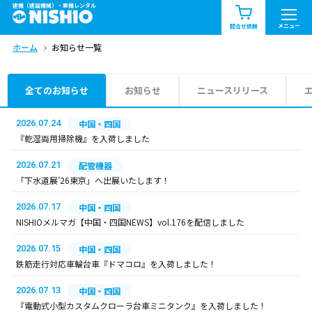
建機（建設機械）・重機レンタル
商品一覧
お知らせ一覧
メニュー
問合せ依頼
ホーム
お知らせ一覧
問合せ依頼リスト
お問合せ
エリア情報を見る
全てのお知らせ
お知らせ
ニュースリリース
北海道
東北
関東
2026.07.24
中国・四国
『乾湿両用掃除機』を入荷しました
中部
関西
中国・四国
2026.07.21
配管機器
「下水道展’26東京」へ出展いたします！
九州・沖縄（外部）
2026.07.17
中国・四国
NISHIOメルマガ【中国・四国NEWS】vol.176を配信しました
2026.07.15
中国・四国
鉄筋走行対応車輪台車『ドマコロ』を入荷しました！
2026.07.13
中国・四国
『電動式小型カスタムクローラ台車ミニタンク』を入荷しました！