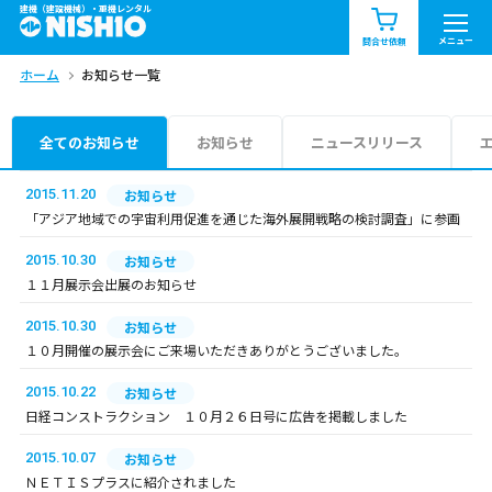
建機（建設機械）・重機レンタル
商品一覧
お知らせ一覧
メニュー
問合せ依頼
ホーム
お知らせ一覧
問合せ依頼リスト
お問合せ
エリア情報を見る
全てのお知らせ
お知らせ
ニュースリリース
北海道
東北
関東
2015.11.20
お知らせ
「アジア地域での宇宙利用促進を通じた海外展開戦略の検討調査」に参画
中部
関西
中国・四国
2015.10.30
お知らせ
１１月展示会出展のお知らせ
九州・沖縄（外部）
2015.10.30
お知らせ
１０月開催の展示会にご来場いただきありがとうございました。
2015.10.22
お知らせ
日経コンストラクション １０月２６日号に広告を掲載しました
2015.10.07
お知らせ
ＮＥＴＩＳプラスに紹介されました