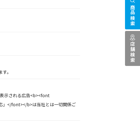
商品検索
店舗検索
ます。
示される広告<b><font
応」</font></b>は当社とは一切関係ご