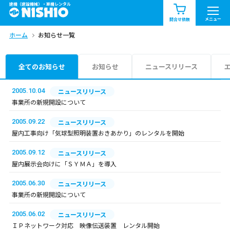
建機（建設機械）・重機レンタル
商品一覧
お知らせ一覧
メニュー
問合せ依頼
ホーム
お知らせ一覧
問合せ依頼リスト
お問合せ
エリア情報を見る
全てのお知らせ
お知らせ
ニュースリリース
北海道
東北
関東
2005.10.04
ニュースリリース
事業所の新規開設について
中部
関西
中国・四国
2005.09.22
ニュースリリース
屋内工事向け「気球型照明装置おきあかり」のレンタルを開始
九州・沖縄（外部）
2005.09.12
ニュースリリース
屋内展示会向けに「ＳＹＭＡ」を導入
2005.06.30
ニュースリリース
事業所の新規開設について
2005.06.02
ニュースリリース
ＩＰネットワーク対応 映像伝送装置 レンタル開始