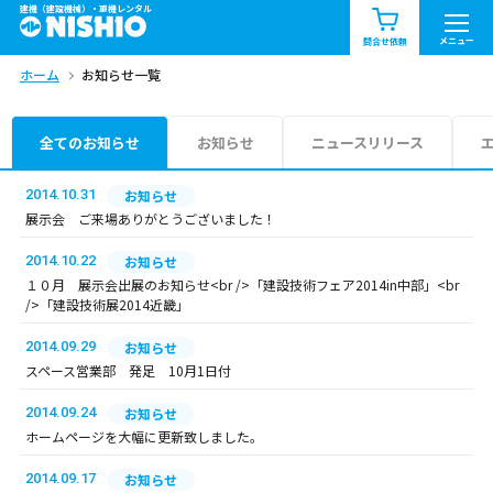
建機（建設機械）・重機レンタル
商品一覧
お知らせ一覧
メニュー
問合せ依頼
ホーム
お知らせ一覧
問合せ依頼リスト
お問合せ
エリア情報を見る
全てのお知らせ
お知らせ
ニュースリリース
北海道
東北
関東
2014.10.31
お知らせ
展示会 ご来場ありがとうございました！
中部
関西
中国・四国
2014.10.22
お知らせ
１０月 展示会出展のお知らせ<br />「建設技術フェア2014in中部」<br
九州・沖縄（外部）
/>「建設技術展2014近畿」
2014.09.29
お知らせ
スペース営業部 発足 10月1日付
2014.09.24
お知らせ
ホームページを大幅に更新致しました。
2014.09.17
お知らせ