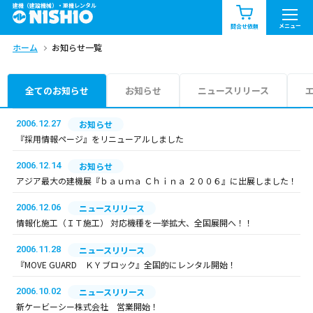
建機（建設機械）・重機レンタル
商品一覧
お知らせ一覧
メニュー
問合せ依頼
ホーム
お知らせ一覧
問合せ依頼リスト
お問合せ
エリア情報を見る
全てのお知らせ
お知らせ
ニュースリリース
北海道
東北
関東
2006.12.27
お知らせ
『採用情報ページ』をリニューアルしました
中部
関西
中国・四国
2006.12.14
お知らせ
アジア最大の建機展『ｂａｕｍａ Ｃｈｉｎａ ２００６』に出展しました！
九州・沖縄（外部）
2006.12.06
ニュースリリース
情報化施工（ＩＴ施工） 対応機種を一挙拡大、全国展開へ！！
2006.11.28
ニュースリリース
『MOVE GUARD ＫＹブロック』全国的にレンタル開始！
2006.10.02
ニュースリリース
新ケービーシー株式会社 営業開始！