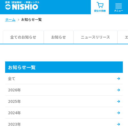
建機（建設機械）・重機レンタル
商品一覧
お知らせ一覧
メニュー
問合せ依頼
ホーム
お知らせ一覧
問合せ依頼リスト
お問合せ
エリア情報を見る
全てのお知らせ
お知らせ
ニュースリリース
北海道
東北
関東
中部
関西
中国・四国
お知らせ一覧
全て
九州・沖縄（外部）
2026年
2025年
2024年
2023年