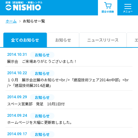
建機（建設機械）・重機レンタル
商品一覧
お知らせ一覧
メニュー
問合せ依頼
ホーム
お知らせ一覧
問合せ依頼リスト
お問合せ
エリア情報を見る
全てのお知らせ
お知らせ
ニュースリリース
北海道
東北
関東
2014.10.31
お知らせ
展示会 ご来場ありがとうございました！
中部
関西
中国・四国
2014.10.22
お知らせ
１０月 展示会出展のお知らせ<br />「建設技術フェア2014in中部」<br
九州・沖縄（外部）
/>「建設技術展2014近畿」
2014.09.29
お知らせ
スペース営業部 発足 10月1日付
2014.09.24
お知らせ
ホームページを大幅に更新致しました。
2014.09.17
お知らせ