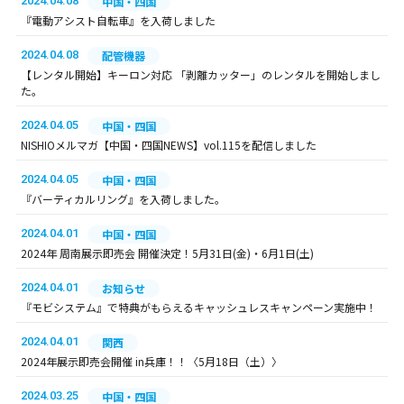
2024.04.08
中国・四国
『電動アシスト自転車』を入荷しました
2024.04.08
配管機器
【レンタル開始】キーロン対応 「剥離カッター」のレンタルを開始しまし
た。
2024.04.05
中国・四国
NISHIOメルマガ【中国・四国NEWS】vol.115を配信しました
2024.04.05
中国・四国
『バーティカルリング』を入荷しました。
2024.04.01
中国・四国
2024年 周南展示即売会 開催決定！5月31日(金)・6月1日(土)
2024.04.01
お知らせ
『モビシステム』で特典がもらえるキャッシュレスキャンペーン実施中！
2024.04.01
関西
2024年展示即売会開催 in兵庫！！〈5月18日（土）〉
2024.03.25
中国・四国