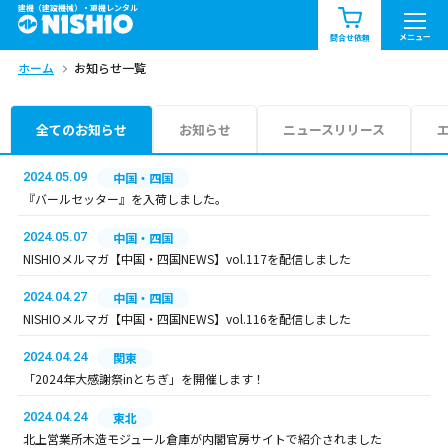
建機（建設機械）・重機レンタル
商品一覧
お知らせ一覧
メニュー
問合せ依頼
ホーム
お知らせ一覧
問合せ依頼リスト
お問合せ
エリア情報を見る
全てのお知らせ
お知らせ
ニュースリリース
北海道
東北
関東
2024.05.09
中国・四国
『バールセッター』を入荷しました。
中部
関西
中国・四国
2024.05.07
中国・四国
NISHIOメルマガ【中国・四国NEWS】vol.117を配信しました
九州・沖縄（外部）
2024.04.27
中国・四国
NISHIOメルマガ【中国・四国NEWS】vol.116を配信しました
2024.04.24
関東
「2024年大感謝祭inとちぎ」を開催します！
2024.04.24
東北
北上営業所木造モジュール倉庫が内閣官房サイトで紹介されました