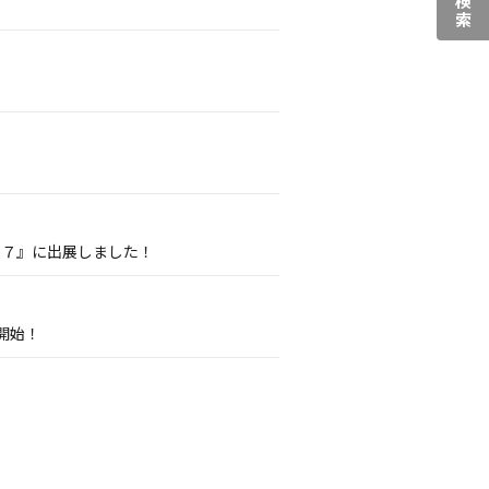
０７』に出展しました！
開始！