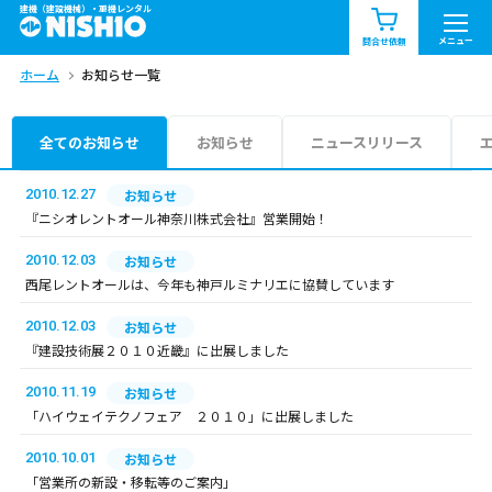
建機（建設機械）・重機レンタル
商品一覧
お知らせ一覧
メニュー
問合せ依頼
ホーム
お知らせ一覧
問合せ依頼リスト
お問合せ
エリア情報を見る
全てのお知らせ
お知らせ
ニュースリリース
北海道
東北
関東
2010.12.27
お知らせ
『ニシオレントオール神奈川株式会社』営業開始！
中部
関西
中国・四国
2010.12.03
お知らせ
西尾レントオールは、今年も神戸ルミナリエに協賛しています
九州・沖縄（外部）
2010.12.03
お知らせ
『建設技術展２０１０近畿』に出展しました
2010.11.19
お知らせ
「ハイウェイテクノフェア ２０１０」に出展しました
2010.10.01
お知らせ
「営業所の新設・移転等のご案内」