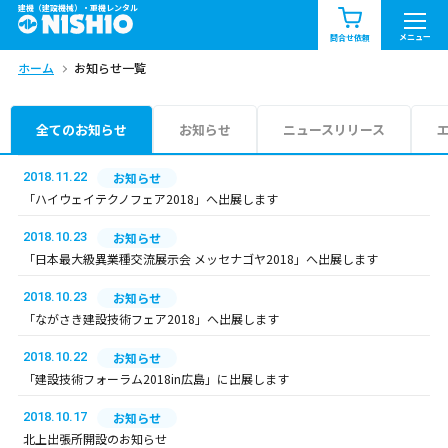
建機（建設機械）・重機レンタル
商品一覧
お知らせ一覧
メニュー
問合せ依頼
ホーム
お知らせ一覧
問合せ依頼リスト
お問合せ
エリア情報を見る
全てのお知らせ
お知らせ
ニュースリリース
北海道
東北
関東
2018.11.22
お知らせ
「ハイウェイテクノフェア2018」へ出展します
中部
関西
中国・四国
2018.10.23
お知らせ
「日本最大級異業種交流展示会 メッセナゴヤ2018」へ出展します
九州・沖縄（外部）
2018.10.23
お知らせ
「ながさき建設技術フェア2018」へ出展します
2018.10.22
お知らせ
「建設技術フォーラム2018in広島」に出展します
2018.10.17
お知らせ
北上出張所開設のお知らせ