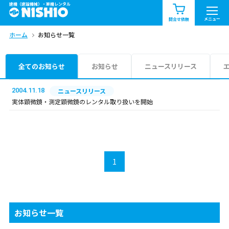
建機（建設機械）・重機レンタル
商品一覧
お知らせ一覧
メニュー
問合せ依頼
ホーム
お知らせ一覧
問合せ依頼リスト
お問合せ
エリア情報を見る
全てのお知らせ
お知らせ
ニュースリリース
北海道
東北
関東
2004.11.18
ニュースリリース
実体顕微鏡・測定顕微鏡のレンタル取り扱いを開始
中部
関西
中国・四国
九州・沖縄（外部）
1
お知らせ一覧