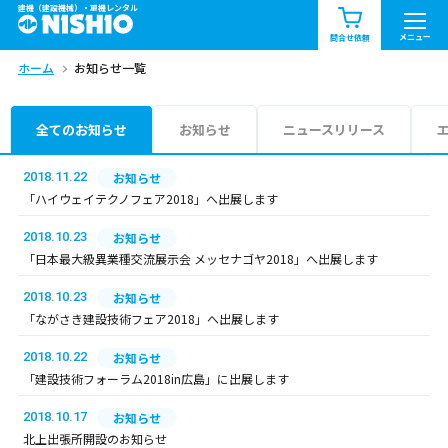
建機（建設機械）・重機レンタル
商品一覧
お知らせ一覧
メニュー
問合せ依頼
ホーム
お知らせ一覧
問合せ依頼リスト
お問合せ
エリア情報を見る
全てのお知らせ
お知らせ
ニュースリリース
北海道
東北
関東
2018.11.22
お知らせ
「ハイウェイテクノフェア2018」へ出展します
中部
関西
中国・四国
2018.10.23
お知らせ
「日本最大級異業種交流展示会 メッセナゴヤ2018」へ出展します
九州・沖縄（外部）
2018.10.23
お知らせ
「ながさき建設技術フェア2018」へ出展します
2018.10.22
お知らせ
「建設技術フォーラム2018in広島」に出展します
2018.10.17
お知らせ
北上出張所開設のお知らせ