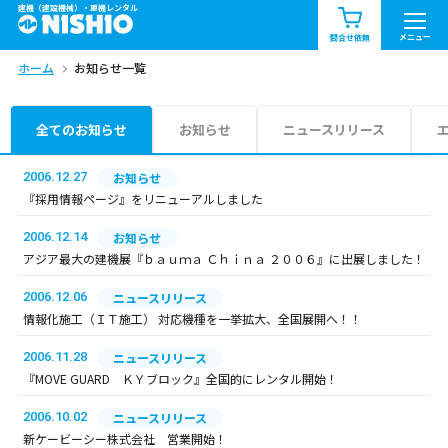
建機（建設機械）・重機レンタル
商品一覧
お知らせ一覧
メニュー
問合せ依頼
ホーム
お知らせ一覧
問合せ依頼リスト
お問合せ
エリア情報を見る
全てのお知らせ
お知らせ
ニュースリリース
北海道
東北
関東
2006.12.27
お知らせ
『採用情報ページ』をリニューアルしました
中部
関西
中国・四国
2006.12.14
お知らせ
アジア最大の建機展『ｂａｕｍａ Ｃｈｉｎａ ２００６』に出展しました！
九州・沖縄（外部）
2006.12.06
ニュースリリース
情報化施工（ＩＴ施工） 対応機種を一挙拡大、全国展開へ！！
2006.11.28
ニュースリリース
『MOVE GUARD ＫＹブロック』全国的にレンタル開始！
2006.10.02
ニュースリリース
新ケービーシー株式会社 営業開始！