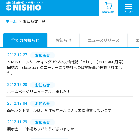
建機（建設機械）・重機レンタル
商品一覧
お知らせ一覧
メニュー
問合せ依頼
ホーム
お知らせ一覧
問合せ依頼リスト
お問合せ
エリア情報を見る
全てのお知らせ
お知らせ
ニュースリリース
北海道
東北
関東
2012.12.27
お知らせ
ＳＭＢＣコンサルティング ビジネス情報誌「ＭiＴ」（2013 年1 月号）
同誌の「close up」のコーナーにて弊社への取材記事が掲載されまし
中部
関西
中国・四国
た。
2012.12.20
お知らせ
九州・沖縄（外部）
ホームページリニューアルしました！
2012.12.04
お知らせ
西尾レントオールは、今年も神戸ルミナリエに協賛しています
2012.11.29
お知らせ
展示会 ご来場ありがとうございました！