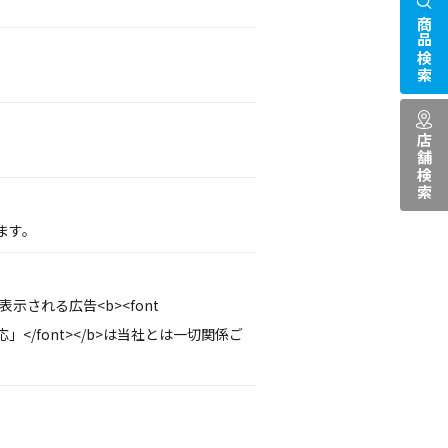
商品検索
店舗検索
ます。
示される広告<b><font
応」</font></b>は当社とは一切関係ご