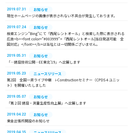
2019.07.31
お知らせ
現在ホームページの画像が表示されない不具合が発生しております。
2019.07.24
お知らせ
検索エンジン"Bing"にて「西尾レントオール」と検索した際に表示される
広告<b><font color="#003999">「西尾レントオール|当日発送可能 全
国対応」</font></b>は当社とは一切関係ございません。
2019.05.31
お知らせ
「―建設技術公開―EE東北’19」へ出展します
2019.05.23
ニュースリリース
第2回 全国一斉ライブ中継 i-Constructionセミナー（CPDS４ユニッ
ト）を開催いたしました
2019.05.07
お知らせ
「第２回 建設・測量生産性向上展」へ出展します
2019.04.22
お知らせ
東金出張所開設のお知らせ
2019.04.15
ニュースリリース