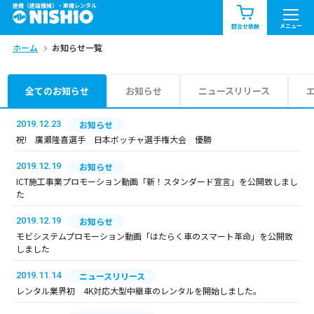
建機（建設機械）・重機レンタル
商品一覧
お知らせ一覧
メニュー
問合せ依頼
ホーム
お知らせ一覧
問合せ依頼リスト
お問合せ
エリア情報を見る
全てのお知らせ
お知らせ
ニュースリリース
北海道
東北
関東
2019.12.23
お知らせ
祝! 廣瀬隆喜選手 日本ボッチャ選手権大会 優勝
中部
関西
中国・四国
2019.12.19
お知らせ
ICT施工事業プロモーション動画「新！スタンダード宣言」を公開致しまし
九州・沖縄（外部）
た
2019.12.19
お知らせ
モビシステムプロモーション動画「はたらく車のスマート革命」を公開致
しました
2019.11.14
ニュースリリース
レンタル業界初 4K対応大型中継車のレンタルを開始しました。