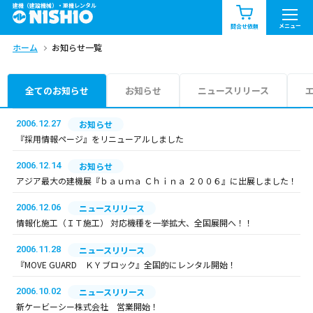
建機（建設機械）・重機レンタル
商品一覧
お知らせ一覧
メニュー
問合せ依頼
ホーム
お知らせ一覧
問合せ依頼リスト
お問合せ
エリア情報を見る
全てのお知らせ
お知らせ
ニュースリリース
北海道
東北
関東
2006.12.27
お知らせ
『採用情報ページ』をリニューアルしました
中部
関西
中国・四国
2006.12.14
お知らせ
アジア最大の建機展『ｂａｕｍａ Ｃｈｉｎａ ２００６』に出展しました！
九州・沖縄（外部）
2006.12.06
ニュースリリース
情報化施工（ＩＴ施工） 対応機種を一挙拡大、全国展開へ！！
2006.11.28
ニュースリリース
『MOVE GUARD ＫＹブロック』全国的にレンタル開始！
2006.10.02
ニュースリリース
新ケービーシー株式会社 営業開始！