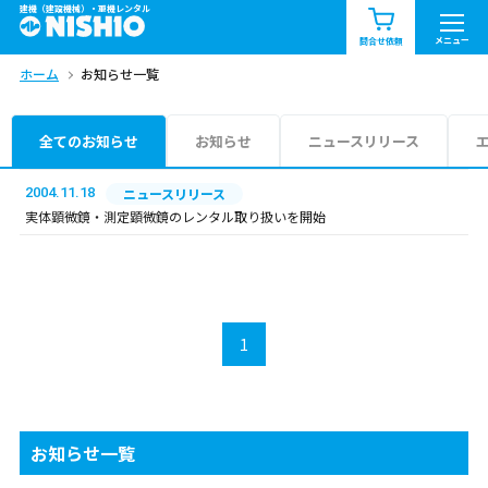
建機（建設機械）・重機レンタル
商品一覧
お知らせ一覧
メニュー
問合せ依頼
ホーム
お知らせ一覧
問合せ依頼リスト
お問合せ
エリア情報を見る
全てのお知らせ
お知らせ
ニュースリリース
北海道
東北
関東
2004.11.18
ニュースリリース
実体顕微鏡・測定顕微鏡のレンタル取り扱いを開始
中部
関西
中国・四国
九州・沖縄（外部）
1
お知らせ一覧