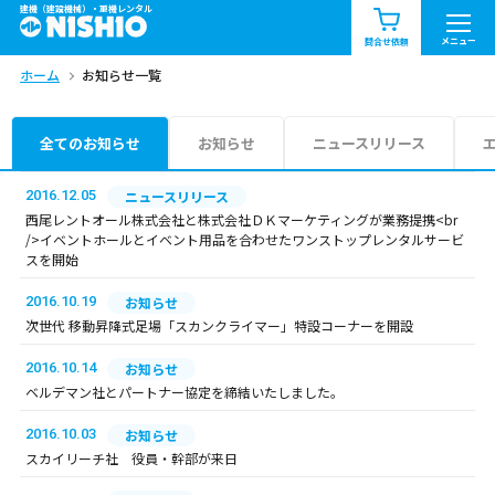
建機（建設機械）・重機レンタル
商品一覧
お知らせ一覧
メニュー
問合せ依頼
ホーム
お知らせ一覧
問合せ依頼リスト
お問合せ
エリア情報を見る
全てのお知らせ
お知らせ
ニュースリリース
北海道
東北
関東
2016.12.05
ニュースリリース
西尾レントオール株式会社と株式会社ＤＫマーケティングが業務提携<br
/>イベントホールとイベント用品を合わせたワンストップレンタルサービ
中部
関西
中国・四国
スを開始
2016.10.19
お知らせ
九州・沖縄（外部）
次世代 移動昇降式足場「スカンクライマー」特設コーナーを開設
2016.10.14
お知らせ
ベルデマン社とパートナー協定を締結いたしました。
2016.10.03
お知らせ
スカイリーチ社 役員・幹部が来日