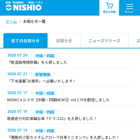
建機（建設機械）・重機レンタル
商品一覧
お知らせ一覧
メニュー
問合せ依頼
ホーム
お知らせ一覧
問合せ依頼リスト
お問合せ
エリア情報を見る
全てのお知らせ
お知らせ
ニュースリリース
北海道
東北
関東
2026.07.24
中国・四国
『乾湿両用掃除機』を入荷しました
中部
関西
中国・四国
2026.07.21
配管機器
「下水道展’26東京」へ出展いたします！
九州・沖縄（外部）
2026.07.17
中国・四国
NISHIOメルマガ【中国・四国NEWS】vol.176を配信しました
2026.07.15
中国・四国
鉄筋走行対応車輪台車『ドマコロ』を入荷しました！
2026.07.13
中国・四国
『電動式小型カスタムクローラ台車ミニタンク』を入荷しました！