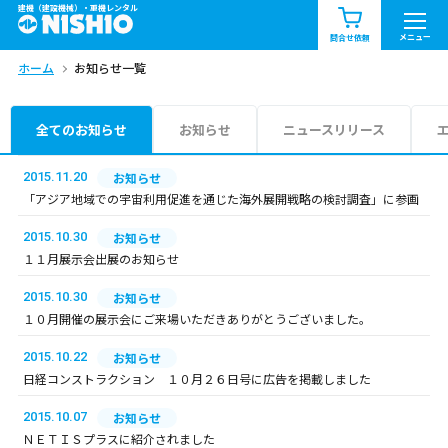
建機（建設機械）・重機レンタル
商品一覧
お知らせ一覧
メニュー
問合せ依頼
ホーム
お知らせ一覧
問合せ依頼リスト
お問合せ
エリア情報を見る
全てのお知らせ
お知らせ
ニュースリリース
北海道
東北
関東
2015.11.20
お知らせ
「アジア地域での宇宙利用促進を通じた海外展開戦略の検討調査」に参画
中部
関西
中国・四国
2015.10.30
お知らせ
１１月展示会出展のお知らせ
九州・沖縄（外部）
2015.10.30
お知らせ
１０月開催の展示会にご来場いただきありがとうございました。
2015.10.22
お知らせ
日経コンストラクション １０月２６日号に広告を掲載しました
2015.10.07
お知らせ
ＮＥＴＩＳプラスに紹介されました