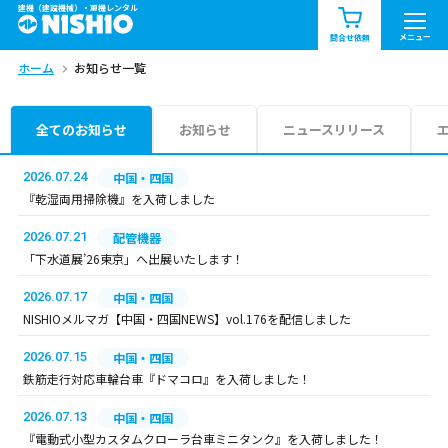
建機（建設機械）・重機レンタル
商品一覧
お知らせ一覧
メニュー
問合せ依頼
ホーム
お知らせ一覧
問合せ依頼リスト
お問合せ
エリア情報を見る
全てのお知らせ
お知らせ
ニュースリリース
北海道
東北
関東
2026.07.24
中国・四国
『乾湿両用掃除機』を入荷しました
中部
関西
中国・四国
2026.07.21
配管機器
「下水道展’26東京」へ出展いたします！
九州・沖縄（外部）
2026.07.17
中国・四国
NISHIOメルマガ【中国・四国NEWS】vol.176を配信しました
2026.07.15
中国・四国
鉄筋走行対応車輪台車『ドマコロ』を入荷しました！
2026.07.13
中国・四国
『電動式小型カスタムクローラ台車ミニタンク』を入荷しました！