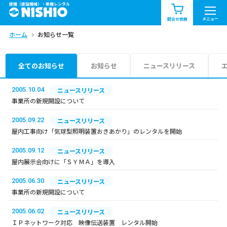
建機（建設機械）・重機レンタル
商品一覧
お知らせ一覧
メニュー
問合せ依頼
ホーム
お知らせ一覧
問合せ依頼リスト
お問合せ
エリア情報を見る
全てのお知らせ
お知らせ
ニュースリリース
北海道
東北
関東
2005.10.04
ニュースリリース
事業所の新規開設について
中部
関西
中国・四国
2005.09.22
ニュースリリース
屋内工事向け「気球型照明装置おきあかり」のレンタルを開始
九州・沖縄（外部）
2005.09.12
ニュースリリース
屋内展示会向けに「ＳＹＭＡ」を導入
2005.06.30
ニュースリリース
事業所の新規開設について
2005.06.02
ニュースリリース
ＩＰネットワーク対応 映像伝送装置 レンタル開始