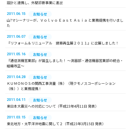
設計と連携し、外壁診断事業に進出
2011.06.15
お知らせ
山?マシーナリーが、Ｖｏｌｖｏ Ｅａｓｔ Ａｓｉａ と業務提携を行いまし
た
2011.06.07
お知らせ
『リフォーム＆リニューアル 建築再生展２０１１』に出展しました！
2011.05.16
お知らせ
『通信測機営業部』が誕生しました！ ～測器部・通信機器営業部の統合・
組織改正～
2011.04.28
お知らせ
ＫＵＭＯＮＯＳの関西工事測量（株）（現クモノスコーポレーション
（株））と業務提携！
2011.04.11
お知らせ
東日本大震災への対応について（平成23年4月11日 発表）
2011.03.15
お知らせ
東北地方・太平洋沖地震に関して２（平成23年3月15日 発表）