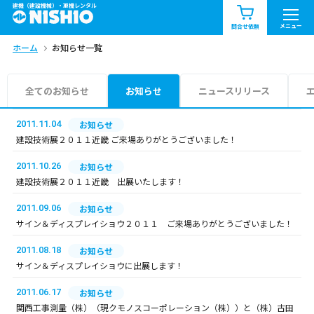
建機（建設機械）・重機レンタル
商品一覧
お知らせ一覧
メニュー
問合せ依頼
ホーム
お知らせ一覧
問合せ依頼リスト
お問合せ
エリア情報を見る
全てのお知らせ
お知らせ
ニュースリリース
北海道
東北
関東
2011.11.04
お知らせ
建設技術展２０１１近畿 ご来場ありがとうございました！
中部
関西
中国・四国
2011.10.26
お知らせ
建設技術展２０１１近畿 出展いたします！
九州・沖縄（外部）
2011.09.06
お知らせ
サイン＆ディスプレイショウ２０１１ ご来場ありがとうございました！
2011.08.18
お知らせ
サイン＆ディスプレイショウに出展します！
2011.06.17
お知らせ
関西工事測量（株）（現クモノスコーポレーション（株））と（株）古田