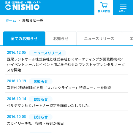
建機（建設機械）・重機レンタル
商品一覧
お知らせ一覧
メニュー
問合せ依頼
ホーム
お知らせ一覧
問合せ依頼リスト
お問合せ
エリア情報を見る
全てのお知らせ
お知らせ
ニュースリリース
北海道
東北
関東
2016.12.05
ニュースリリース
西尾レントオール株式会社と株式会社ＤＫマーケティングが業務提携<br
/>イベントホールとイベント用品を合わせたワンストップレンタルサービ
中部
関西
中国・四国
スを開始
2016.10.19
お知らせ
九州・沖縄（外部）
次世代 移動昇降式足場「スカンクライマー」特設コーナーを開設
2016.10.14
お知らせ
ベルデマン社とパートナー協定を締結いたしました。
2016.10.03
お知らせ
スカイリーチ社 役員・幹部が来日