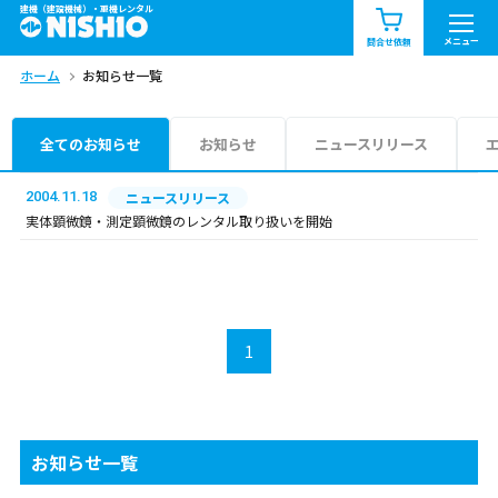
建機（建設機械）・重機レンタル
商品一覧
お知らせ一覧
メニュー
問合せ依頼
ホーム
お知らせ一覧
問合せ依頼リスト
お問合せ
エリア情報を見る
全てのお知らせ
お知らせ
ニュースリリース
北海道
東北
関東
2004.11.18
ニュースリリース
実体顕微鏡・測定顕微鏡のレンタル取り扱いを開始
中部
関西
中国・四国
九州・沖縄（外部）
1
お知らせ一覧