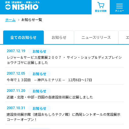
建機（建設機械）・重機レンタル
商品一覧
お知らせ一覧
メニュー
問合せ依頼
ホーム
お知らせ一覧
問合せ依頼リスト
お問合せ
エリア情報を見る
全てのお知らせ
お知らせ
ニュースリリース
北海道
東北
関東
2007.12.19
お知らせ
レジャー＆サービス産業展２００７ ・ サイン・ショップ＆ディスプレイシ
ョウナゴヤに出展しました
中部
関西
中国・四国
2007.12.05
お知らせ
九州・沖縄（外部）
今年で１３回目 -- 神戸ルミナリエ -- 12月6日～17日
2007.11.20
お知らせ
近畿・北陸・中部・四国の各建設技術展に出展しました
2007.10.31
お知らせ
建設技術展示館（建設おもしろテクノ館）に西尾レントオールの常設展示
コーナーオープン！