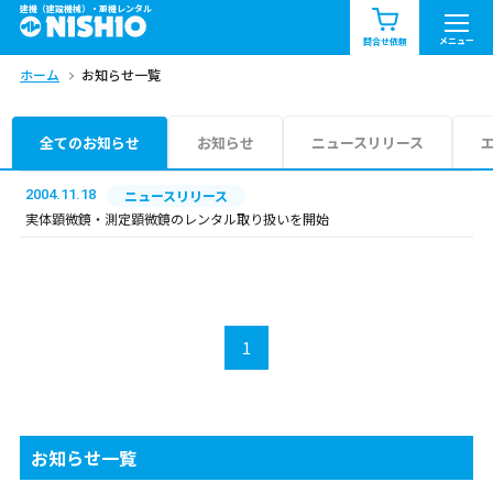
建機（建設機械）・重機レンタル
商品一覧
お知らせ一覧
メニュー
問合せ依頼
ホーム
お知らせ一覧
問合せ依頼リスト
お問合せ
エリア情報を見る
全てのお知らせ
お知らせ
ニュースリリース
北海道
東北
関東
2004.11.18
ニュースリリース
実体顕微鏡・測定顕微鏡のレンタル取り扱いを開始
中部
関西
中国・四国
九州・沖縄（外部）
1
お知らせ一覧