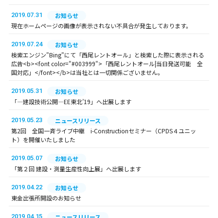
2019.07.31
お知らせ
現在ホームページの画像が表示されない不具合が発生しております。
2019.07.24
お知らせ
検索エンジン"Bing"にて「西尾レントオール」と検索した際に表示される
広告<b><font color="#003999">「西尾レントオール|当日発送可能 全
国対応」</font></b>は当社とは一切関係ございません。
2019.05.31
お知らせ
「―建設技術公開―EE東北’19」へ出展します
2019.05.23
ニュースリリース
第2回 全国一斉ライブ中継 i-Constructionセミナー（CPDS４ユニッ
ト）を開催いたしました
2019.05.07
お知らせ
「第２回 建設・測量生産性向上展」へ出展します
2019.04.22
お知らせ
東金出張所開設のお知らせ
2019.04.15
ニュースリリース