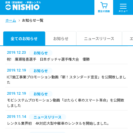
建機（建設機械）・重機レンタル
商品一覧
お知らせ一覧
メニュー
問合せ依頼
ホーム
お知らせ一覧
問合せ依頼リスト
お問合せ
エリア情報を見る
全てのお知らせ
お知らせ
ニュースリリース
北海道
東北
関東
2019.12.23
お知らせ
祝! 廣瀬隆喜選手 日本ボッチャ選手権大会 優勝
中部
関西
中国・四国
2019.12.19
お知らせ
ICT施工事業プロモーション動画「新！スタンダード宣言」を公開致しまし
九州・沖縄（外部）
た
2019.12.19
お知らせ
モビシステムプロモーション動画「はたらく車のスマート革命」を公開致
しました
2019.11.14
ニュースリリース
レンタル業界初 4K対応大型中継車のレンタルを開始しました。