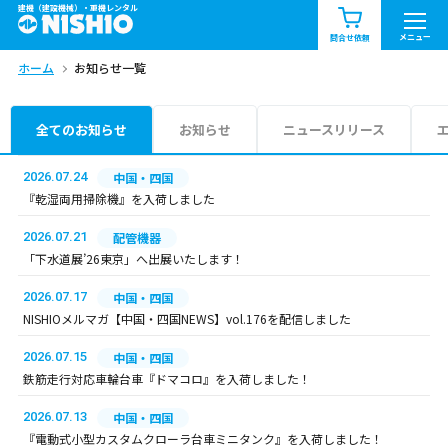
建機（建設機械）・重機レンタル
商品一覧
お知らせ一覧
メニュー
問合せ依頼
ホーム
お知らせ一覧
問合せ依頼リスト
お問合せ
エリア情報を見る
全てのお知らせ
お知らせ
ニュースリリース
北海道
東北
関東
2026.07.24
中国・四国
『乾湿両用掃除機』を入荷しました
中部
関西
中国・四国
2026.07.21
配管機器
「下水道展’26東京」へ出展いたします！
九州・沖縄（外部）
2026.07.17
中国・四国
NISHIOメルマガ【中国・四国NEWS】vol.176を配信しました
2026.07.15
中国・四国
鉄筋走行対応車輪台車『ドマコロ』を入荷しました！
2026.07.13
中国・四国
『電動式小型カスタムクローラ台車ミニタンク』を入荷しました！