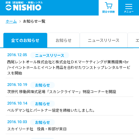
建機（建設機械）・重機レンタル
商品一覧
お知らせ一覧
メニュー
問合せ依頼
ホーム
お知らせ一覧
問合せ依頼リスト
お問合せ
エリア情報を見る
全てのお知らせ
お知らせ
ニュースリリース
北海道
東北
関東
2016.12.05
ニュースリリース
西尾レントオール株式会社と株式会社ＤＫマーケティングが業務提携<br
/>イベントホールとイベント用品を合わせたワンストップレンタルサービ
中部
関西
中国・四国
スを開始
2016.10.19
お知らせ
九州・沖縄（外部）
次世代 移動昇降式足場「スカンクライマー」特設コーナーを開設
2016.10.14
お知らせ
ベルデマン社とパートナー協定を締結いたしました。
2016.10.03
お知らせ
スカイリーチ社 役員・幹部が来日