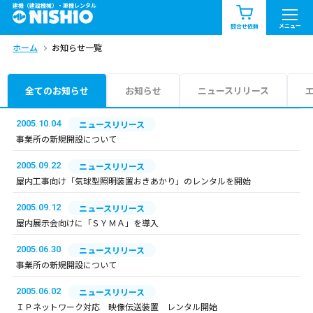
建機（建設機械）・重機レンタル
商品一覧
お知らせ一覧
メニュー
問合せ依頼
ホーム
お知らせ一覧
問合せ依頼リスト
お問合せ
エリア情報を見る
全てのお知らせ
お知らせ
ニュースリリース
北海道
東北
関東
2005.10.04
ニュースリリース
事業所の新規開設について
中部
関西
中国・四国
2005.09.22
ニュースリリース
屋内工事向け「気球型照明装置おきあかり」のレンタルを開始
九州・沖縄（外部）
2005.09.12
ニュースリリース
屋内展示会向けに「ＳＹＭＡ」を導入
2005.06.30
ニュースリリース
事業所の新規開設について
2005.06.02
ニュースリリース
ＩＰネットワーク対応 映像伝送装置 レンタル開始