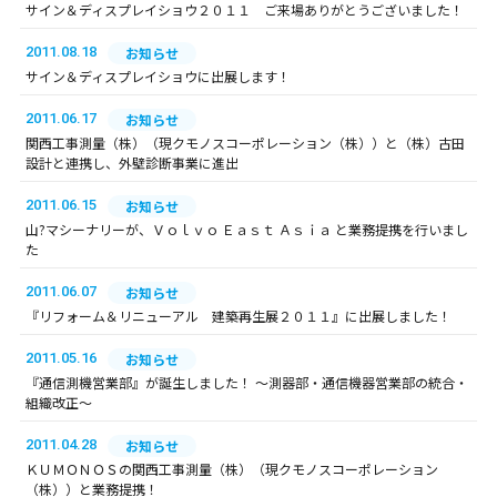
サイン＆ディスプレイショウ２０１１ ご来場ありがとうございました！
2011.08.18
お知らせ
サイン＆ディスプレイショウに出展します！
2011.06.17
お知らせ
関西工事測量（株）（現クモノスコーポレーション（株））と（株）古田
設計と連携し、外壁診断事業に進出
2011.06.15
お知らせ
山?マシーナリーが、Ｖｏｌｖｏ Ｅａｓｔ Ａｓｉａ と業務提携を行いまし
た
2011.06.07
お知らせ
『リフォーム＆リニューアル 建築再生展２０１１』に出展しました！
2011.05.16
お知らせ
『通信測機営業部』が誕生しました！ ～測器部・通信機器営業部の統合・
組織改正～
2011.04.28
お知らせ
ＫＵＭＯＮＯＳの関西工事測量（株）（現クモノスコーポレーション
（株））と業務提携！