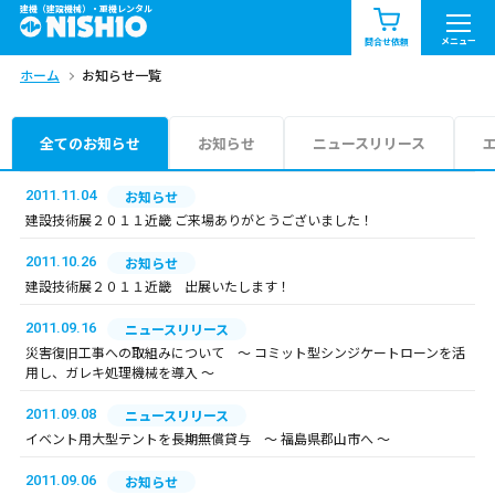
建機（建設機械）・重機レンタル
商品一覧
お知らせ一覧
メニュー
問合せ依頼
ホーム
お知らせ一覧
問合せ依頼リスト
お問合せ
エリア情報を見る
全てのお知らせ
お知らせ
ニュースリリース
北海道
東北
関東
2011.11.04
お知らせ
建設技術展２０１１近畿 ご来場ありがとうございました！
中部
関西
中国・四国
2011.10.26
お知らせ
建設技術展２０１１近畿 出展いたします！
九州・沖縄（外部）
2011.09.16
ニュースリリース
災害復旧工事への取組みについて ～ コミット型シンジケートローンを活
用し、ガレキ処理機械を導入 ～
2011.09.08
ニュースリリース
イベント用大型テントを長期無償貸与 ～ 福島県郡山市へ ～
2011.09.06
お知らせ