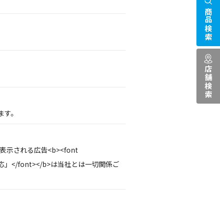
商品検索
店舗検索
ます。
示される広告<b><font
応」</font></b>は当社とは一切関係ご