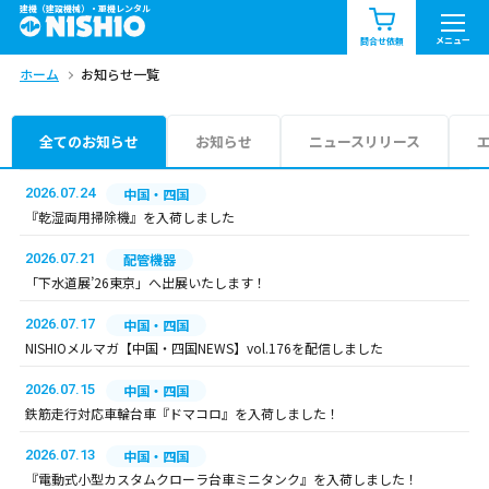
建機（建設機械）・重機レンタル
商品一覧
お知らせ一覧
メニュー
問合せ依頼
ホーム
お知らせ一覧
問合せ依頼リスト
お問合せ
エリア情報を見る
全てのお知らせ
お知らせ
ニュースリリース
北海道
東北
関東
2026.07.24
中国・四国
『乾湿両用掃除機』を入荷しました
中部
関西
中国・四国
2026.07.21
配管機器
「下水道展’26東京」へ出展いたします！
九州・沖縄（外部）
2026.07.17
中国・四国
NISHIOメルマガ【中国・四国NEWS】vol.176を配信しました
2026.07.15
中国・四国
鉄筋走行対応車輪台車『ドマコロ』を入荷しました！
2026.07.13
中国・四国
『電動式小型カスタムクローラ台車ミニタンク』を入荷しました！