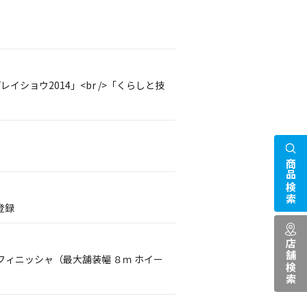
イショウ2014」<br />「くらしと技
商品検索
登録
店舗検索
ィニッシャ（最大舗装幅 ８ｍ ホイー