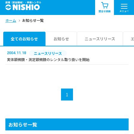
建機（建設機械）・重機レンタル
商品一覧
お知らせ一覧
メニュー
問合せ依頼
ホーム
お知らせ一覧
問合せ依頼リスト
お問合せ
エリア情報を見る
全てのお知らせ
お知らせ
ニュースリリース
北海道
東北
関東
2004.11.18
ニュースリリース
実体顕微鏡・測定顕微鏡のレンタル取り扱いを開始
中部
関西
中国・四国
九州・沖縄（外部）
1
お知らせ一覧