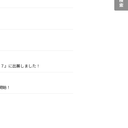
０７』に出展しました！
開始！