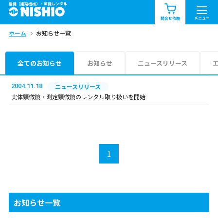
建機（建設機械）・重機レンタル
商品一覧
お知らせ一覧
メニュー
問合せ依頼
ホーム
お知らせ一覧
問合せ依頼リスト
お問合せ
エリア情報を見る
全てのお知らせ
お知らせ
ニュースリリース
北海道
東北
関東
2004.11.18
ニュースリリース
実体顕微鏡・測定顕微鏡のレンタル取り扱いを開始
中部
関西
中国・四国
九州・沖縄（外部）
1
お知らせ一覧