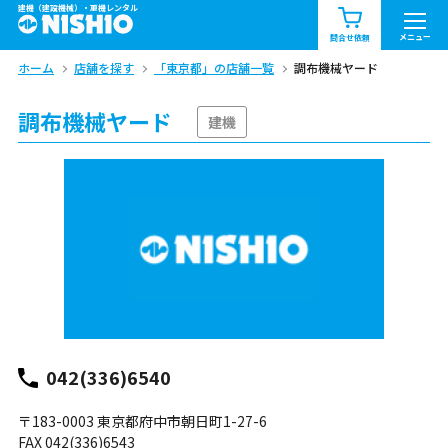
建機（建設機械）・重機レンタル
商品一覧
お知らせ一覧
メニュー
問合せ依頼
ホーム
店舗を探す
「東京都」の店舗一覧
調布機械ヤード
問合せ依頼リスト
お問合せ
調布機械ヤード
エリア情報を見る
建機
北海道
東北
関東
中部
関西
中国・四国
九州・沖縄（外部）
042(336)6540
〒183-0003 東京都府中市朝日町1-27-6
FAX 042(336)6543